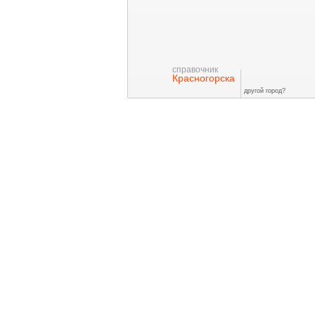
справочник
Красногорска
другой город?